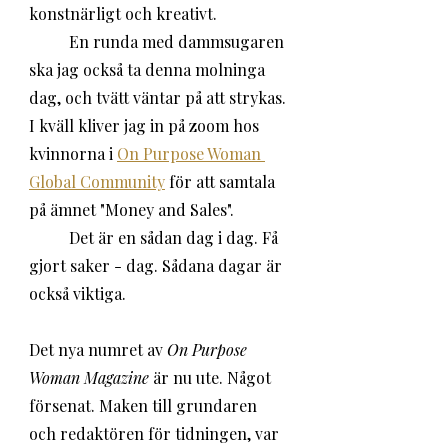
konstnärligt och kreativt. 
	En runda med dammsugaren 
ska jag också ta denna molninga 
dag, och tvätt väntar på att strykas. 
I kväll kliver jag in på zoom hos 
kvinnorna i 
On Purpose Woman 
Global Community
 för att samtala 
på ämnet "Money and Sales". 
 	Det är en sådan dag i dag. Få 
gjort saker - dag. Sådana dagar är 
också viktiga. 
Det nya numret av 
On Purpose 
Woman Magazine
 är nu ute. Något 
försenat. Maken till grundaren 
och redaktören för tidningen, var 