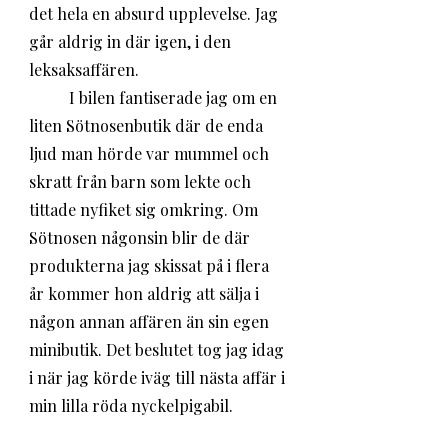
det hela en absurd upplevelse. Jag 
går aldrig in där igen, i den 
leksaksaffären. 
	I bilen fantiserade jag om en 
liten Sötnosenbutik där de enda 
ljud man hörde var mummel och 
skratt från barn som lekte och 
tittade nyfiket sig omkring. Om 
Sötnosen någonsin blir de där 
produkterna jag skissat på i flera 
år kommer hon aldrig att sälja i 
någon annan affären än sin egen 
minibutik. Det beslutet tog jag idag 
i när jag körde iväg till nästa affär i 
min lilla röda nyckelpigabil.