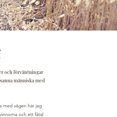
g
er och förväntningar
nre sanna människa med
gs med vägen har jag
vinnorna och ett fåtal