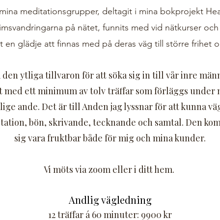
 mina meditationsgrupper, deltagit i mina bokprojekt H
rimsvandringarna
på nätet, funnits med vid nätkurser och 
t en glädje att finnas med på deras väg till större frihet 
 den ytliga tillvaron för att söka sig in till vår inre mä
gt med ett minimum av tolv träffar som förläggs under 
lige ande. Det är till Anden jag lyssnar för att kunna v
tation, bön, skrivande, tecknande och samtal. Den kom
sig vara fruktbar både för mig och mina kunder.
Vi möts via zoom eller i ditt hem.
Andlig vägledning
12 träffar á 60 minuter: 9900 kr