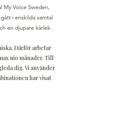
eal My Voice Sweden,
gått i enskilda samtal
och en djupare kärlek.
nniska. Därför arbetar
max nio månader. Till
ägleda dig. Vi använder
binationen har visat