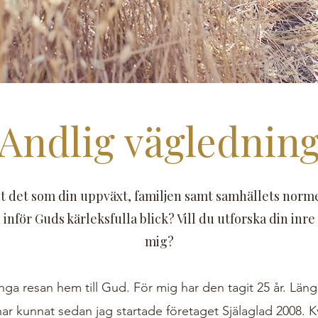
Andlig väglednin
t det som din uppväxt, familjen samt samhällets norm
u inför Guds kärleksfulla blick? Vill du utforska din i
mig?
ånga resan hem till Gud. För mig har den tagit 25 år. Län
ar kunnat sedan jag startade företaget Själaglad 2008. K