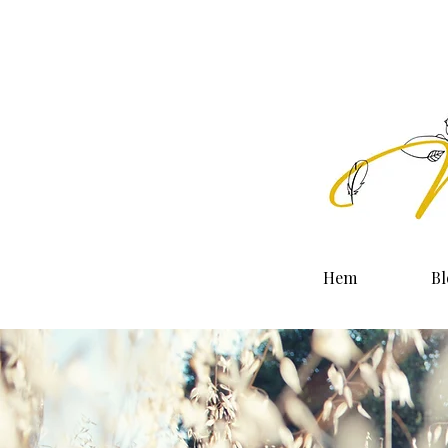
Hem
B