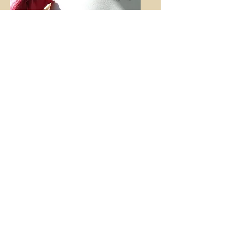
Herrens älskarinna
Min djupa längtan efter
kärlekens relation sådan
Gud tänkte den.
2019,
E-bok, 44 sidor
Ladda ner!