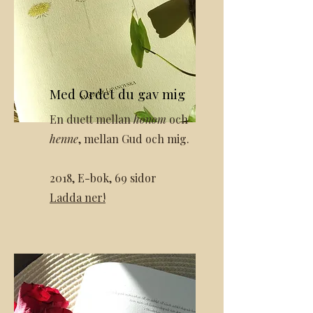
Med Ordet du gav mig
En duett mellan
honom
och
henne
, mellan Gud och mig.
2018,
E-bok,
69 sidor
Ladda ner!