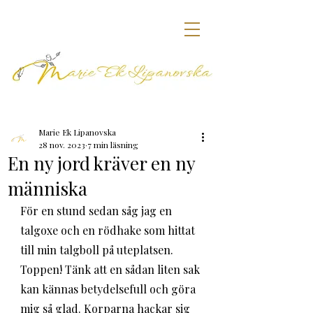
Marie Ek Lipanovska
28 nov. 2023
7 min läsning
En ny jord kräver en ny
människa
För en stund sedan såg jag en 
talgoxe och en rödhake som hittat 
till min talgboll på uteplatsen. 
Toppen! Tänk att en sådan liten sak 
kan kännas betydelsefull och göra 
mig så glad. Korparna hackar sig 