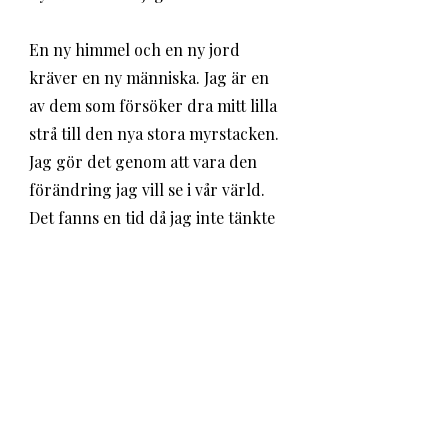
En ny himmel och en ny jord 
kräver en ny människa. Jag är en 
av dem som försöker dra mitt lilla 
strå till den nya stora myrstacken. 
Jag gör det genom att vara den 
förändring jag vill se i vår värld. 
Det fanns en tid då jag inte tänkte 
på fåglarnas behov, nu älskar jag 
de små liven. Det fanns en tid då 
jag slängde mat för att datumet på 
förpackningen uppmanade mig att 
göra så, nu bakar jag bröd av filen 
som håller på att bli sur. Det fanns 
en tid då jag hade slängt den 
åldriga leran för den var 