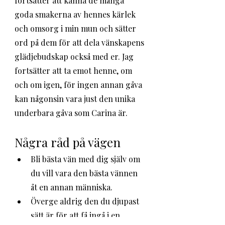
fortsätter att känna de många 
goda smakerna av hennes kärlek 
och omsorg i min mun och sätter 
ord på dem för att dela vänskapens 
glädjebudskap också med er. Jag 
fortsätter att ta emot henne, om 
och om igen, för ingen annan gåva 
kan någonsin vara just den unika 
underbara gåva som Carina är. 
Några råd på vägen 
Bli bästa vän med dig själv om 
du vill vara den bästa vännen 
åt en annan människa.
Överge aldrig den du djupast 
sätt är för att få ingå i en 