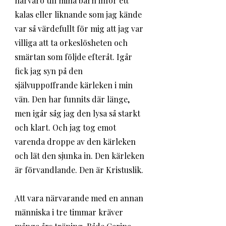
närvaro till mina barn inför ett 
kalas eller liknande som jag kände 
var så värdefullt för mig att jag var 
villiga att ta orkeslösheten och 
smärtan som följde efteråt. Igår 
fick jag syn på den 
självuppoffrande kärleken i min 
vän. Den har funnits där länge, 
men igår såg jag den lysa så starkt 
och klart. Och jag tog emot 
varenda droppe av den kärleken 
och lät den sjunka in. Den kärleken 
är förvandlande. Den är Kristuslik. 
Att vara närvarande med en annan 
människa i tre timmar kräver 