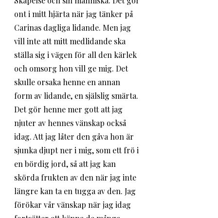
Skapelse och sin människa. Det gör 
ont i mitt hjärta när jag tänker på 
Carinas dagliga lidande. Men jag 
vill inte att mitt medlidande ska 
ställa sig i vägen för all den kärlek 
och omsorg hon vill ge mig. Det 
skulle orsaka henne en annan 
form av lidande, en själslig smärta. 
Det gör henne mer gott att jag 
njuter av hennes vänskap också 
idag. Att jag låter den gåva hon är 
sjunka djupt ner i mig, som ett frö i 
en bördig jord, så att jag kan 
skörda frukten av den när jag inte 
längre kan ta en tugga av den. Jag 
förökar vår vänskap när jag idag 