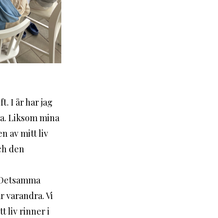
. I år har jag 
a. Liksom mina 
 av mitt liv 
ch den 
 varandra. Vi 
 liv rinner i 