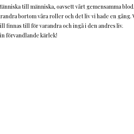
 Människa till människa, oavsett vårt gemensamma blod,
arandra bortom våra roller och det liv vi hade en gång. V
ill finnas till för varandra och ingå i den andres liv. 
din förvandlande kärlek!