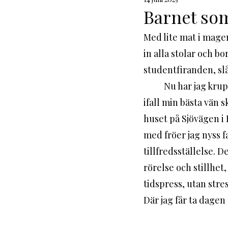
Rabbouni
Barnet som
Med lite mat i mage
in alla stolar och b
studentfiranden, slå
	Nu har jag krupit in i skuggan. Lagt en tröja över axlarna. Tagit med mig mobilen ut 
ifall min bästa vän 
huset på Sjövägen i 
med fröer jag nyss f
tillfredsställelse. D
rörelse och stillhet,
tidspress, utan stre
Där jag får ta dagen