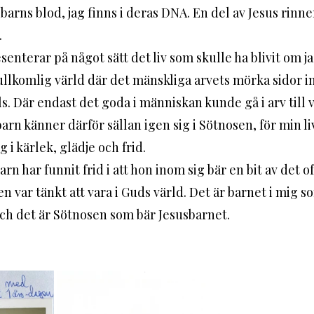
arns blod, jag finns i deras DNA. En del av Jesus rinner 
 
ullkomlig värld där det mänskliga arvets mörka sidor in
. Där endast det goda i människan kunde gå i arv till 
arn känner därför sällan igen sig i Sötnosen, för min liv
g i kärlek, glädje och frid. 
n var tänkt att vara i Guds värld. Det är barnet i mig s
ch det är Sötnosen som bär Jesusbarnet. 