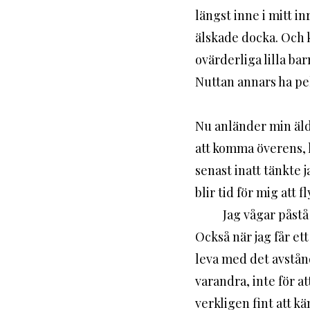
längst inne i mitt i
älskade docka. Och k
ovärderliga lilla bar
Nuttan annars ha pe
Nu anländer min älds
att komma överens, ka
senast inatt tänkte j
blir tid för mig att fl
	Jag vågar påstå att det är Guds förtjänst att vi idag har en så fin och trygg relation. 
Också när jag får et
leva med det avstånd
varandra, inte för a
verkligen fint att kä