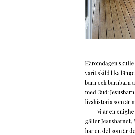
Häromdagen skulle jag
varit skild lika lä
barn och barnbarn är
med Gud: Jesusbarne
livshistoria som är m
	Vi är en enighet; jag, mina barn, deras respektive och mina barnbarn. Detsamma 
gäller Jesusbarnet, 
har en del som är de