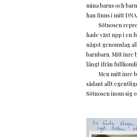
mina barns och barnb
han finns i mitt DNA.
	Sötnosen representerar på något sätt det liv som skulle ha blivit om jag som barn 
hade växt upp i en f
något genomslag alls
barnbarn. Mitt inre b
långt ifrån fullkomli
	Men mitt inre barn har funnit frid i att hon inom sig bär en bit av det oförstörbara, 
sådant allt egentlige
Sötnosen inom sig o