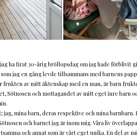
 ha firat 30-årig bröllopsdag om jag hade förblivit gift
nge som jag en gång levde tillsammans med barnens papp
 frukten av mitt äktenskap med en man, är barn frukten
t, Sötnosen och mottagandet av mitt eget inre barn o
in. 
Sötnosen och barnet jag är inom mig. Våra liv överlappar
tsamma och annat som är vårt eget unika. En del av mitt