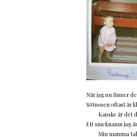
När jag nu finner d
Sötnosen oftast är kl
	Kanske är det den dockan som hade namnet Nuttan som också blev mitt smeknamn. 
Ett smeknamn jag änn
	Min mamma talar sanning. Jag var en gullunge. Och jag är det fortfarande allra 