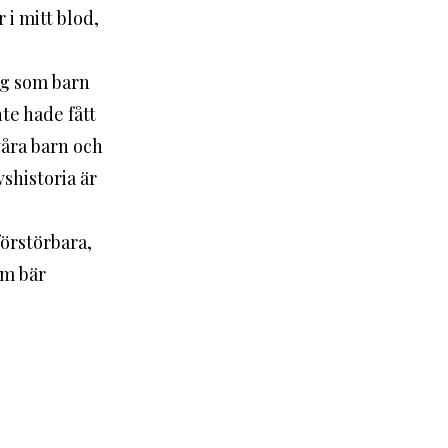
i mitt blod, 
te hade fått 
våra barn och 
shistoria är 
om bär 