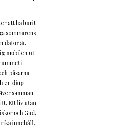
r att ha burit 
diga sommarens 
n dator är. 
erummet i 
 och påsarna 
ch en djup 
m väver samman 
t. Ett liv utan 
iskor och Gud. 
rika innehåll. 