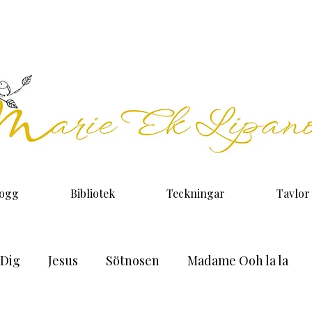
logg
Bibliotek
Teckningar
Tavlor
 Dig
Jesus
Sötnosen
Madame Ooh la la