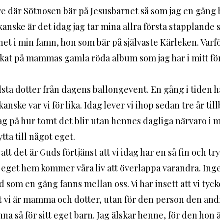
nre där Sötnosen bär på Jesusbarnet så som jag en gång 
anske är det idag jag tar mina allra första stapplande 
net i min famn, hon som bär på självaste Kärleken. Varför
kat på mammas gamla röda album som jag har i mitt fö
ta dotter från dagens ballongevent. En gång i tiden ha
nske var vi för lika. Idag lever vi ihop sedan tre år til
ag på hur tomt det blir utan hennes dagliga närvaro i mi
ytta till något eget. 
t eget hem kommer våra liv att överlappa varandra. Ingen
 som en gång fanns mellan oss. Vi har insett att vi tyc
tt vi är mamma och dotter, utan för den person den andr
nna så för sitt eget barn. Jag älskar henne, för den hon 