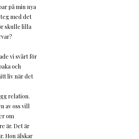
bar på min nya 
steg med det 
 skulle lilla 
rvar? 
de vi svårt för 
lbaka och 
tt liv när det 
 av oss vill 
ker om 
e är. Det är 
är. Hon älskar 