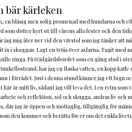
 bär kärleken
n, en blåsig men solig promenad med hundarna och efte
ord som dotter hyrt ut till vårens alla fester och den ti
r jag mig åter ner vid den vävstol som jag tänker att mi
skulle ringa. På trädgårdsbordet som en gång stod i ut
Bunkeflostrand, har jag en flaska vatten, en kopp kaffe
ann i förrådet. Just i denna stund känner jag ett lugn o
et här är mitt liv, sådant jag vill leva det. I en rytm so
 arbete och reflektion, sol och skugga, andras liv och mit
ss, där jag är öppen och mottaglig, tillgänglig för männ
 som den kommer och berätta för er om det enkla livets 