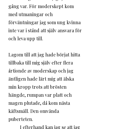
gång var. För moderskept kom 
med utmaningar och 
förväntningar jag som ung kvinna 
inte var i stånd att själv ansvara för 
och leva upp till.
Lagom till att jag hade börjat hitta 
tillbaka till mig själv efter flera 
årtionde av moderskap och jag 
äntligen hade lärt mig att älska 
min kropp trots att brösten 
hängde, rumpan var platt och 
magen plutade, då kom nästa 
käftsmäll. Den omvända 
puberteten. 
	I efterhand kan jag se att jag 