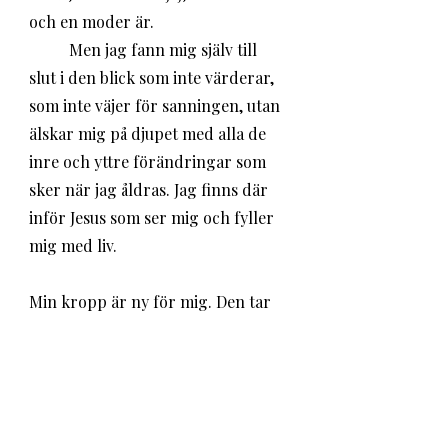
och en moder är. 
	Men jag fann mig själv till 
slut i den blick som inte värderar, 
som inte väjer för sanningen, utan 
älskar mig på djupet med alla de 
inre och yttre förändringar som 
sker när jag åldras. Jag finns där 
inför Jesus som ser mig och fyller 
mig med liv.
Min kropp är ny för mig. Den tar 
längre tid på sig att vakna om 
morgonen. Stress trivs jag inte alls 
med. Både hjärta och leder är 
skörare. Varsamhet lär jag mig av 
det. 