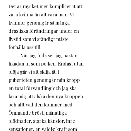
Det är mycket mer komplicerat att 
vara kvinna än att vara man. Vi 
kvinnor genomgår så många 
drastiska förändringar under en 
livstid som vi ständigt måste 
förhålla oss till. 
	När jag föds ser jag nästan 
likadan ut som pojken. Endast utan 
blöja går vi att skilja åt. I 
puberteten genomgår min kropp 
en total förvandling och jag ska 
lära mig att älska den nya kroppen 
och allt vad den kommer med. 
Ömmande bröst, månatliga 
blödnader, starka känslor, inre 
sensationer, en väldig kraft som 