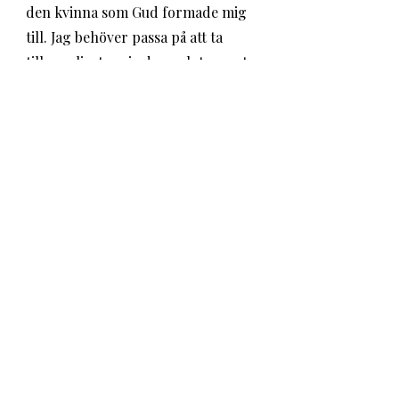
den kvinna som Gud formade mig 
till. Jag behöver passa på att ta 
tillvara livet varje dag och ta emot 
kärleken när Gud presenterar mig 
för den.
Jag tänker på den vackra 
psaltarpsalmen 139 och vill avsluta 
inlägget med ett utdrag som jag 
älskar:
Du kände mig alltigenom,
min kropp var inte förborgad för dig,
när jag formades i det fördolda,
när jag flätades samman i jordens 
djup.