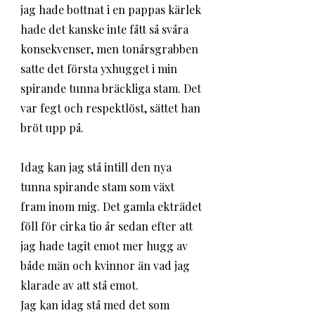
jag hade bottnat i en pappas kärlek 
hade det kanske inte fått så svåra 
konsekvenser, men tonårsgrabben 
satte det första yxhugget i min 
spirande tunna bräckliga stam. Det 
var fegt och respektlöst, sättet han 
bröt upp på. 
Idag kan jag stå intill den nya 
tunna spirande stam som växt 
fram inom mig. Det gamla ekträdet 
föll för cirka tio år sedan efter att 
jag hade tagit emot mer hugg av 
både män och kvinnor än vad jag 
klarade av att stå emot. 
Jag kan idag stå med det som 