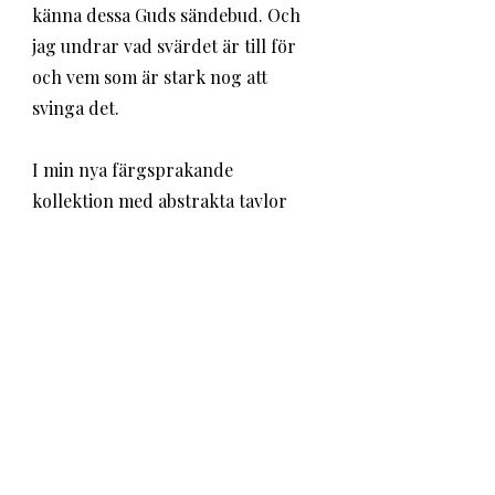
känna dessa Guds sändebud. Och 
jag undrar vad svärdet är till för 
och vem som är stark nog att 
svinga det. 
I min nya färgsprakande 
kollektion med abstrakta tavlor 
kan du se in i min vingård och få en 
glimt av hur det ser ut där. "Liv" 
heter kollektionen och den finns 
redan nu på min nya hemsida 
Själaglad konst, 
www.sjalaglad.nu
. 
Jag hoppas kunna hänga upp mina 
nya tavlor under veckan i 
Birgittasalen i Strandkyrkan, 
Bunkeflostrand. Min konst är så 