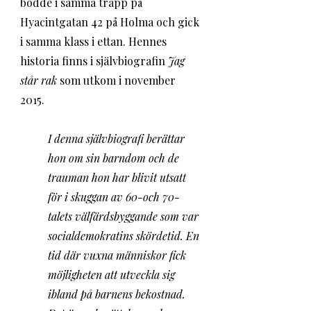
bodde i samma trapp på 
Hyacintgatan 42 på Holma och gick 
i samma klass i ettan. Hennes 
historia finns i självbiografin 
Jag 
står rak 
som utkom i november 
2015.
I denna självbiografi berättar 
hon om sin barndom och de 
trauman hon har blivit utsatt 
för i skuggan av 60-och 70-
talets välfärdsbyggande som var 
socialdemokratins skördetid. En 
tid där vuxna människor fick 
möjligheten att utveckla sig 
ibland på barnens bekostnad. 