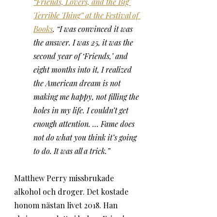
“Friends, Lovers, and the Big 
Terrible Thing” at the Festival of 
Books
. “I was convinced it was 
the answer. I was 25, it was the 
second year of ‘Friends,’ and 
eight months into it, I realized 
the American dream is not 
making me happy, not filling the 
holes in my life. I couldn’t get 
enough attention. … Fame does 
not do what you think it’s going 
to do. It was all a trick.”
Matthew Perry missbrukade 
alkohol och droger. Det kostade 
honom nästan livet 2018. Han 