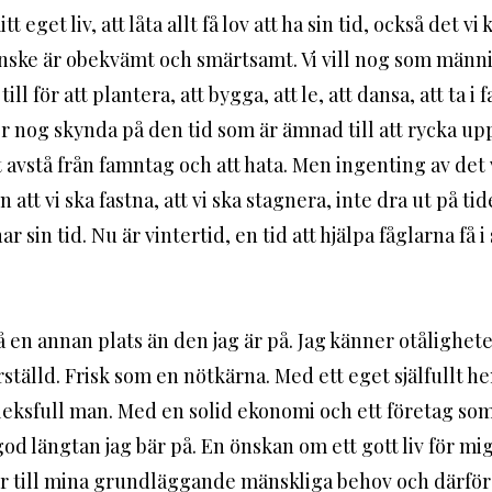
t eget liv, att låta allt få lov att ha sin tid, också det vi k
nske är obekvämt och smärtsamt. Vi vill nog som männi
ill för att plantera, att bygga, att le, att dansa, att ta i 
r nog skynda på den tid som är ämnad till att rycka upp, 
att avstå från famntag och att hata. Men ingenting av det 
att vi ska fastna, att vi ska stagnera, inte dra ut på tid
r sin tid. Nu är vintertid, en tid att hjälpa fåglarna få i
å en annan plats än den jag är på. Jag känner otåligheten
erställd. Frisk som en nötkärna. Med ett eget själfullt he
leksfull man. Med en solid ekonomi och ett företag som
od längtan jag bär på. En önskan om ett gott liv för mig
m ser till mina grundläggande mänskliga behov och därför