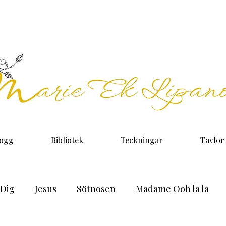
logg
Bibliotek
Teckningar
Tavlor
 Dig
Jesus
Sötnosen
Madame Ooh la la