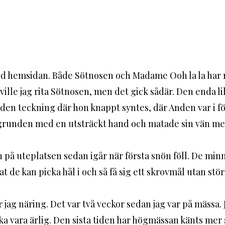
ed hemsidan. Både Sötnosen och Madame Ooh la la har n
ille jag rita Sötnosen, men det gick sådär. Den enda lil
den teckning där hon knappt syntes, där Anden var i 
grunden med en utsträckt hand och matade sin vän me
n på uteplatsen sedan igår när första snön föll. De minns
de kan picka hål i och så få sig ett skrovmål utan stör
a vara ärlig. Den sista tiden har högmässan känts mer