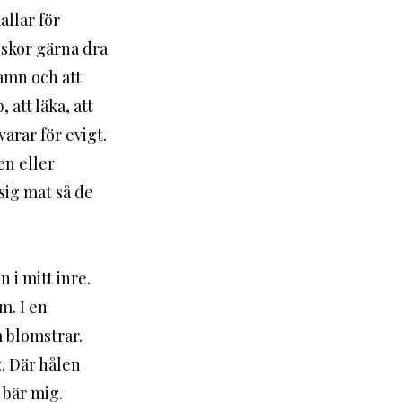
allar för 
skor gärna dra 
famn och att 
att läka, att 
varar för evigt. 
en eller 
 sig mat så de 
 i mitt inre. 
m. I en 
 blomstrar. 
. Där hålen 
 bär mig. 