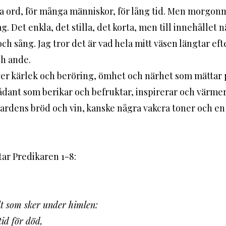
ga ord, för många människor, för lång tid. Men morgon
g. Det enkla, det stilla, det korta, men till innehållet 
h sång. Jag tror det är vad hela mitt väsen längtar eft
ch ande. 
sådant som berikar och befruktar, inspirerar och värme
vardens bröd och vin, kanske några vakcra toner och en
ttar Predikaren 1-8:
llt som sker under himlen:
tid för död,