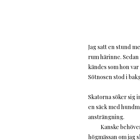
Jag satt en stund m
rum härinne. Sedan v
kändes som hon var 
Sötnosen stod i bak
Skatorna söker sig i
en säck med hundmat 
ansträngning. 
	Kanske behöver jag näring. Det var två veckor sedan jag var på mässa. Jag saknar inte 
högmässan om jag sk