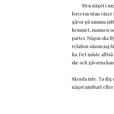
	Men något i mig anar att allt kommer i sin tid, att det hållbara nya livet inte kan 
forceras utan växer
gåvor på samma sätt
hemmet, mannen och 
parter. Någon ska fly
relation såsom jag l
ha. Det måste alltså
ske och gåvorna kan
Skynda inte. Ta dig d
något njutbart eller 