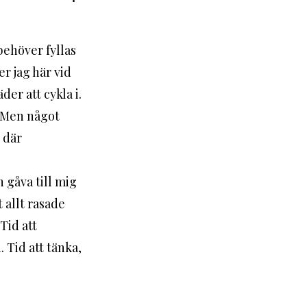
behöver fyllas 
r jag här vid 
er att cykla i. 
 där 
t allt rasade 
Tid att 
 Tid att tänka, 