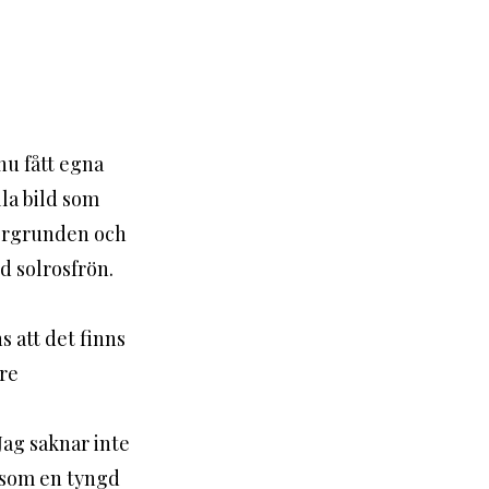
u fått egna 
la bild som 
förgrunden och 
d solrosfrön.
 att det finns 
re 
 som en tyngd 