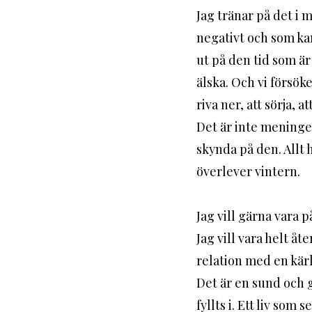
Jag tränar på det i mit
negativt och som ka
ut på den tid som är t
älska. Och vi försöke
riva ner, att sörja, 
Det är inte meningen 
skynda på den. Allt ha
överlever vintern. 
Jag vill gärna vara p
Jag vill vara helt åt
relation med en kär
Det är en sund och g
fyllts i. Ett liv so