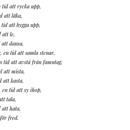
n tid att rycka upp,
d att läka,
n tid att bygga upp,
 att le,
d att dansa,
r, en tid att samla stenar,
en tid att avstå från famntag,
id att mista,
d att kasta,
 en tid att sy ihop,
att tala,
d att hata,
 för fred.