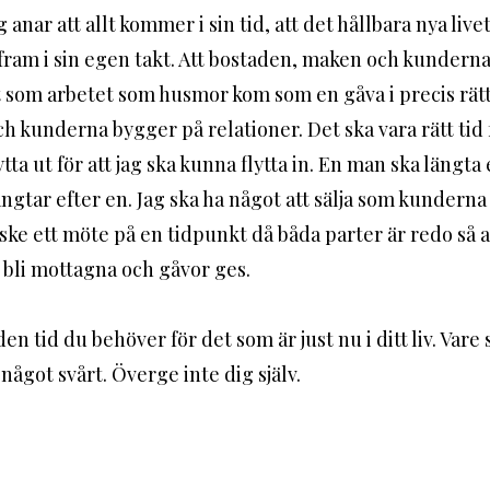
 fram i sin egen takt. Att bostaden, maken och kundern
 som arbetet som husmor kom som en gåva i precis rätt 
kunderna bygger på relationer. Det ska vara rätt tid 
tta ut för att jag ska kunna flytta in. En man ska längta 
ängtar efter en. Jag ska ha något att sälja som kunderna 
 ske ett möte på en tidpunkt då båda parter är redo så a
 bli mottagna och gåvor ges. 
en tid du behöver för det som är just nu i ditt liv. Vare s
något svårt. Överge inte dig själv. 