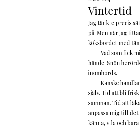
Rabbouni
Vintertid
Jag tänkte precis sät
på. Men när jag titta
köksbordet med tända 
	Vad som fick mig att gråta när jag fick se de vita flingorna vet jag inte. Men något 
hände. Snön berörde m
inombords.
	Kanske handlar det om tid, för det har jag funderat på idag. Tid som en gåva till mig 
själv. Tid att bli fri
samman. Tid att läka 
anpassa mig till det 
känna, vila och bara v