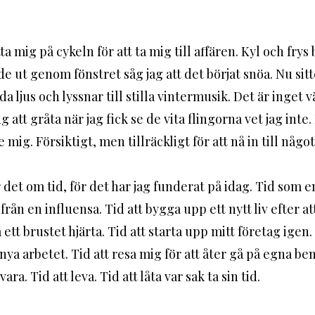
ta mig på cykeln för att ta mig till affären. Kyl och frys 
de ut genom fönstret såg jag att det börjat snöa. Nu sitte
ljus och lyssnar till stilla vintermusik. Det är inget väd
ig. Försiktigt, men tillräckligt för att nå in till något
sk från en influensa. Tid att bygga upp ett nytt liv efter at
ett brustet hjärta. Tid att starta upp mitt företag igen. 
nya arbetet. Tid att resa mig för att åter gå på egna ben.
ara. Tid att leva. Tid att låta var sak ta sin tid. 