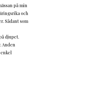
mässan på min 
näringsrika och 
er. Sådant som 
r. Anden 
 enkel 