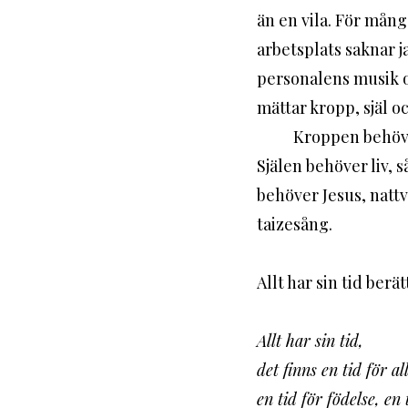
än en vila. För mån
arbetsplats saknar ja
personalens musik oc
mättar kropp, själ o
	Kroppen behöver kärlek och beröring, ömhet och närhet som mättar på djupet. 
Själen behöver liv, 
behöver Jesus, natt
taizesång. 
Allt har sin tid berä
Allt har sin tid,
det finns en tid för a
en tid för födelse, en 