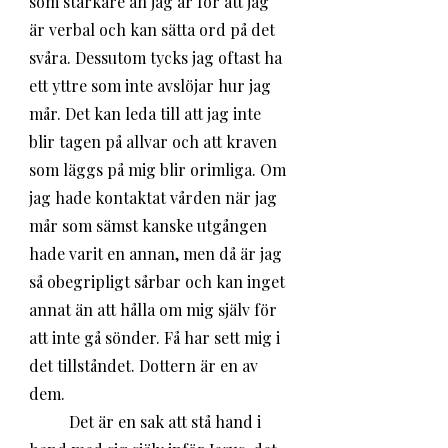
som starkare än jag är för att jag 
är verbal och kan sätta ord på det 
svåra. Dessutom tycks jag oftast ha 
ett yttre som inte avslöjar hur jag 
mår. Det kan leda till att jag inte 
blir tagen på allvar och att kraven 
som läggs på mig blir orimliga. Om 
jag hade kontaktat vården när jag 
mår som sämst kanske utgången 
hade varit en annan, men då är jag 
så obegripligt sårbar och kan inget 
annat än att hålla om mig själv för 
att inte gå sönder. Få har sett mig i 
det tillståndet. Dottern är en av 
dem. 
	Det är en sak att stå hand i 