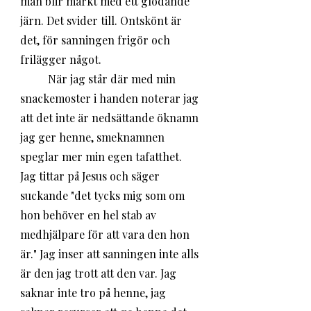
man blir märkt med ett glödande 
järn. Det svider till. Ontskönt är 
det, för sanningen frigör och 
frilägger något. 
	När jag står där med min 
snackemoster i handen noterar jag 
att det inte är nedsättande öknamn 
jag ger henne, smeknamnen 
speglar mer min egen tafatthet. 
Jag tittar på Jesus och säger 
suckande "det tycks mig som om 
hon behöver en hel stab av 
medhjälpare för att vara den hon 
är." Jag inser att sanningen inte alls 
är den jag trott att den var. Jag 
saknar inte tro på henne, jag 