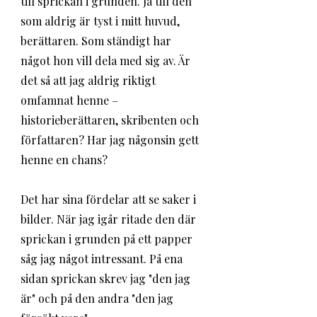
till sprickan i grunden. Ja till den 
som aldrig är tyst i mitt huvud, 
berättaren. Som ständigt har 
något hon vill dela med sig av. Är 
det så att jag aldrig riktigt 
omfamnat henne – 
historieberättaren, skribenten och 
författaren? Har jag någonsin gett 
henne en chans? 
Det har sina fördelar att se saker i 
bilder. När jag igår ritade den där 
sprickan i grunden på ett papper 
såg jag något intressant. På ena 
sidan sprickan skrev jag "den jag 
är" och på den andra "den jag 