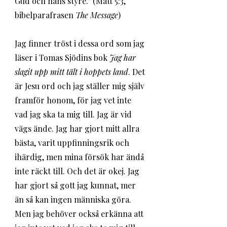
Gud och hans styre." (Matt 5:3, 
bibelparafrasen 
The Message
) 
Jag finner tröst i dessa ord som jag 
läser i Tomas Sjödins bok 
Jag har 
slagit upp mitt tält i hoppets land
. Det 
är Jesu ord och jag ställer mig själv 
framför honom, för jag vet inte 
vad jag ska ta mig till. Jag är vid 
vägs ände. Jag har gjort mitt allra 
bästa, varit uppfinningsrik och 
ihärdig, men mina försök har ändå 
inte räckt till. Och det är okej. Jag 
har gjort så gott jag kunnat, mer 
än så kan ingen människa göra. 
Men jag behöver också erkänna att 