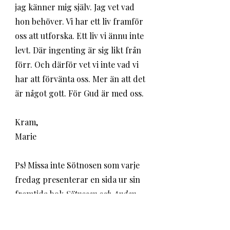
jag känner mig själv. Jag vet vad 
hon behöver. Vi har ett liv framför 
oss att utforska. Ett liv vi ännu inte 
levt. Där ingenting är sig likt från 
förr. Och därför vet vi inte vad vi 
har att förvänta oss. Mer än att det 
är något gott. För Gud är med oss. 
Kram,
Marie 
Ps! Missa inte Sötnosen som varje 
fredag presenterar en sida ur sin 
framtida bok 
Sötnosen och Anden 
läser Psaltaren
. Igår lades sidan åtta 
upp på hennes Facebook och 