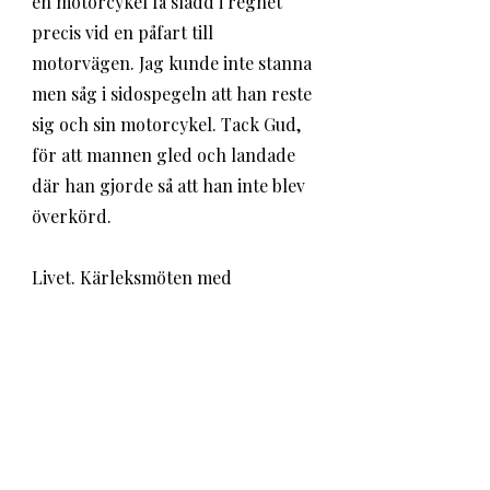
en motorcykel få sladd i regnet 
precis vid en påfart till 
motorvägen. Jag kunde inte stanna 
men såg i sidospegeln att han reste 
sig och sin motorcykel. Tack Gud, 
för att mannen gled och landade 
där han gjorde så att han inte blev 
överkörd.
Livet. Kärleksmöten med 
slängkyssar. Tåg som står stilla i 
timmar. En olycka med änglavakt. 
Kanske är det när tåget står stilla 
som resenärerna börjar längta 
hem till sina nära och kära. Kanske 
är det när olyckan är framme som 