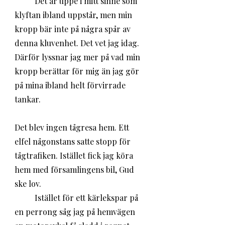
	Det är uppe i mitt sinne som 
klyftan ibland uppstår, men min 
kropp bär inte på några spår av 
denna kluvenhet. Det vet jag idag. 
Därför lyssnar jag mer på vad min 
kropp berättar för mig än jag gör 
på mina ibland helt förvirrade 
tankar. 
Det blev ingen tågresa hem. Ett 
elfel någonstans satte stopp för 
tågtrafiken. Istället fick jag köra 
hem med församlingens bil, Gud 
ske lov. 
	Istället för ett kärlekspar på 
en perrong såg jag på hemvägen 