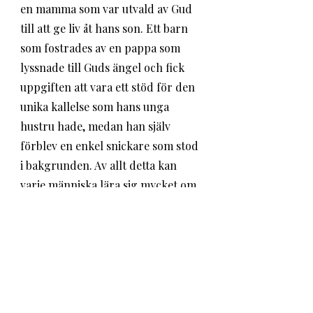
en mamma som var utvald av Gud 
till att ge liv åt hans son. Ett barn 
som fostrades av en pappa som 
lyssnade till Guds ängel och fick 
uppgiften att vara ett stöd för den 
unika kallelse som hans unga 
hustru hade, medan han själv 
förblev en enkel snickare som stod 
i bakgrunden. Av allt detta kan 
varje människa lära sig mycket om 
sig själv. Och av detta har kyrkan 
över hela världen ännu mycket 
kvar att lära sig om jämlikhet och 
hur Gud ser på kvinnor. 
Må du spegla dig i Guds blick 