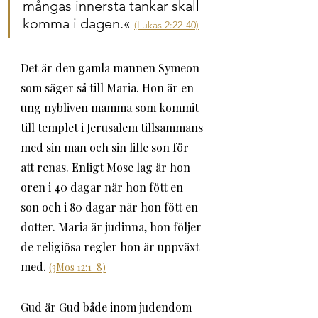
mångas innersta tankar skall 
komma i dagen.« 
(Lukas 2:22-40)
Det är den gamla mannen Symeon 
som säger så till Maria. Hon är en 
ung nybliven mamma som kommit 
till templet i Jerusalem tillsammans 
med sin man och sin lille son för 
att renas. Enligt Mose lag är hon 
oren i 40 dagar när hon fött en 
son och i 80 dagar när hon fött en 
dotter. Maria är judinna, hon följer 
de religiösa regler hon är uppväxt 
med. 
(3Mos 12:1-8)
Gud är Gud både inom judendom 