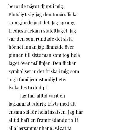
berörde något djupt i mig. 
Plötsligt såg jag den tonårsflicka 
som gjorde just det. Jag sprang 
tredjesträckan i stafettlaget. Jag 
var den som rundade det sista 
hörnet innan jag lämnade över 
pinnen till siste man som tog hela 
laget över mållinjen. Den flickan 
symboliserar det friska i mig som 
inga familjeomständigheter 
lyckades ta död på. 
	Jag har alltid varit en 
lagkamrat. Aldrig trivts med att 
ensam stå för hela insatsen. Jag har 
alltid haft en framträdande roll i 
alla lagsammanhang, vågat ta 