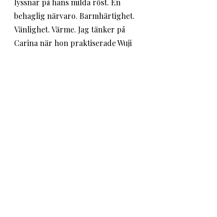
lyssnar på hans milda röst. En 
behaglig närvaro. Barmhärtighet. 
Vänlighet. Värme. Jag tänker på 
Carina när hon praktiserade Wuji 
Gong. 
	Klippet påminner mig om 
något jag funnit mycket märkligt i 
en del kristna sammanhang. 
Rädslan för den österländska 
andligheten. Rädslan för 
kroppslighet. Tanken om att 
andras andlighet är mörk och ond 
och leder bort från Gud. 
	Jag upplever en djup klyfta 
mellan kropp och själ inom kristen 
tro. Som om den enda rörelse som 