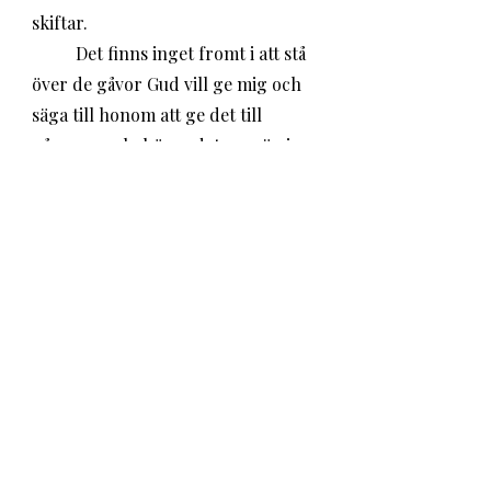
skiftar. 
	Det finns inget fromt i att stå 
över de gåvor Gud vill ge mig och 
säga till honom att ge det till 
någon som behöver det mer än jag. 
Om Gud vill ge mig något så är det 
ju just för att jag behöver det, 
kanske mer än andra, under ytan, 
på djupet som ingen ser. Kanske 
inte ens jag själv. 
	Längtan har den egenskapen 
att den ofta avslöjar den osynliga 
bristen hos oss. Längtan efter en 
man kan handla om så mycket mer 
än gott sällskap i vardagen. 
Längtan efter en bil behöver inte 