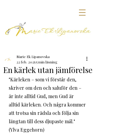
Marie Ek Lipanovska
22 feb. 2025
5 min läsning
En kärlek utan jämförelse
"Kärleken – som vi förstår den, 
skriver om den och saluför den – 
är inte alltid Gud, men Gud är 
alltid kärleken. Och några kommer 
att trotsa sin rädsla och följa sin 
längtan till dess djupaste mål." 
(Ylva Eggehorn)