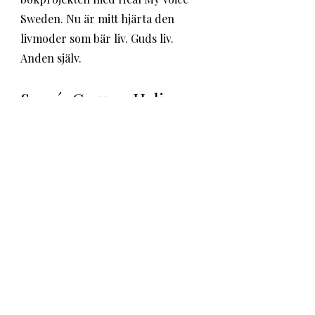
Sweden. Nu är mitt hjärta den 
livmoder som bär liv. Guds liv. 
Anden själv. 
Sacré-Cœur - Heliga 
hjärtats basilika. 
Inom mig är jag där nu. Själen är 
där. Hon ser Maria och förstår att 
vi alla är skapta för att bli havande 
med Anden. Kroppen är Guds 
tempel. Vi är ämnade att ge liv åt 
Gud. 
Maria bär först Gud inom sig, 
sedan bär hon honom i sin famn så 
att vi andra kan se honom. Så är 