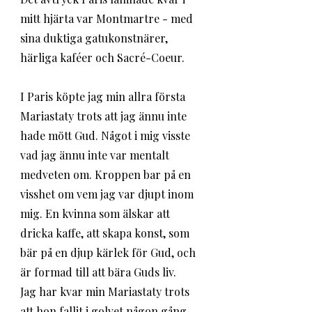
mitt hjärta var Montmartre - med 
sina duktiga gatukonstnärer, 
härliga kaféer och Sacré-Coeur. 
I Paris köpte jag min allra första 
Mariastaty trots att jag ännu inte 
hade mött Gud. Något i mig visste 
vad jag ännu inte var mentalt 
medveten om. Kroppen bar på en 
visshet om vem jag var djupt inom 
mig. En kvinna som älskar att 
dricka kaffe, att skapa konst, som 
bär på en djup kärlek för Gud, och 
är formad till att bära Guds liv. 
Jag har kvar min Mariastaty trots 
att hon fallit i golvet någon gång 