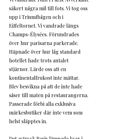
säkert några mil till fots. Vi tog oss 
upp i Triumfbågen och i 
Eiffeltornet. Vi vandrade längs 
Champs-Élysées. Förundrades 
över hur parisarna parkerade. 
Häpnade över hur låg standard 
hotellet hade trots antalet 
stjärnor. Lärde oss att en 
kontinentalfrukost inte mättar. 
Blev besvikna på att de inte hade 
såser till maten på restaurangerna. 
Passerade förbi alla exklusiva 
märkesbutiker där inte vem som 
helst släpptes in. 
Det avtryck Paris lämnade kvar i 