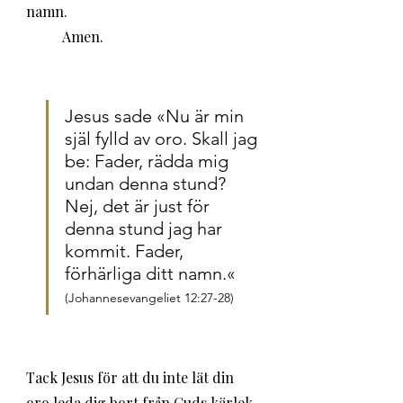
namn.
	Amen.
Jesus sade «Nu är min 
själ fylld av oro. Skall jag 
be: Fader, rädda mig 
undan denna stund? 
Nej, det är just för 
denna stund jag har 
kommit. Fader, 
förhärliga ditt namn.« 
(Johannesevangeliet 12:27-28)
Tack Jesus för att du inte lät din 
oro leda dig bort från Guds kärlek 