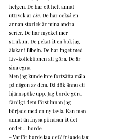
helgen. De har ett helt annat 
uttryck är 
Liv
. De har också en 
annan storlek är mina andra 
serier. De har mycket mer 
struktur. De pekat åt en bok jag 
älskar i Bibeln. De har inget med 
Liv-kollektionen att göra. De är 
sina egna. 
Men jag kunde inte fortsätta måla 
på någon av dem. Då dök ännu ett 
hjärnspöke upp. Jag borde göra 
färdigt dem först innan jag 
började med en ny tavla. Kan man 
annat än fnysa på näsan åt det 
ordet ... borde. 
– Varför borde jag det? frågade jag 