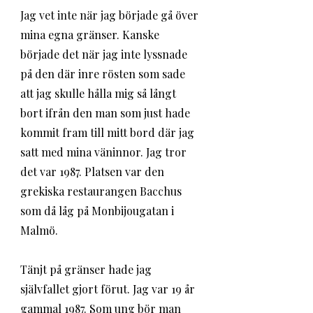
Jag vet inte när jag började gå över 
mina egna gränser. Kanske 
började det när jag inte lyssnade 
på den där inre rösten som sade 
att jag skulle hålla mig så långt 
bort ifrån den man som just hade 
kommit fram till mitt bord där jag 
satt med mina väninnor. Jag tror 
det var 1987. Platsen var den 
grekiska restaurangen Bacchus 
som då låg på Monbijougatan i 
Malmö. 
Tänjt på gränser hade jag 
självfallet gjort förut. Jag var 19 år 
gammal 1987. Som ung bör man 