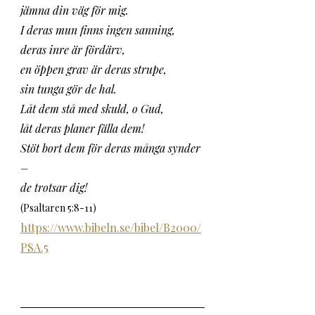
jämna din väg för mig.
I deras mun finns ingen sanning,
deras inre är fördärv,
en öppen grav är deras strupe,
sin tunga gör de hal.
Låt dem stå med skuld, o Gud,
låt deras planer fälla dem!
Stöt bort dem för deras många synder 
–
de trotsar dig!
(Psaltaren 5:8-11)
https://www.bibeln.se/bibel/B2000/
PSA.5